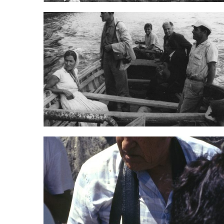
LOS RE
“Los rec
que se rea
que tendr