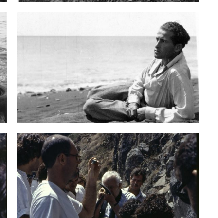
CUERDOS DEL AGUA
LOS RECUERDOS DEL AGUA
uerdos del Agua” es un proyecto
“Los recuerdos del Agua” es un
lizará en la Isla de la Palma y
que se realizará en la Isla de la 
á varias fases y objetivos.
que tendrá varias fases y objeti