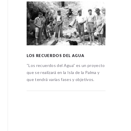
LOS RECUERDOS DEL AGUA
LOS RE
 proyecto
“Los recuerdos del Agua” es un proyecto
“Los rec
Palma y
que se realizará en la Isla de la Palma y
que se re
vos.
que tendrá varias fases y objetivos.
que tend