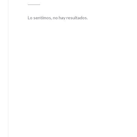
Lo sentimos, no hay resultados.
Lo sentim